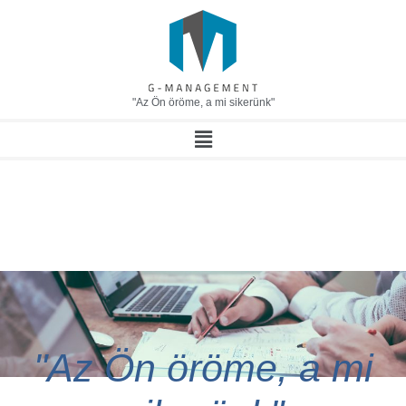
"Az Ön öröme, a mi sikerünk"
"Az Ön öröme, a mi