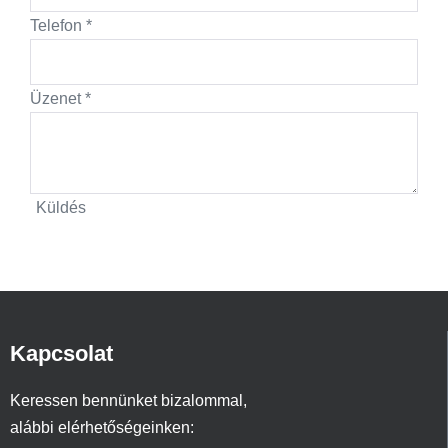
Telefon
*
Üzenet
*
Küldés
Kapcsolat
Keressen bennünket bizalommal,
alábbi elérhetőségeinken: