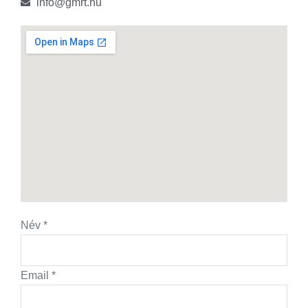
info@gmrt.hu
Név
*
Email
*