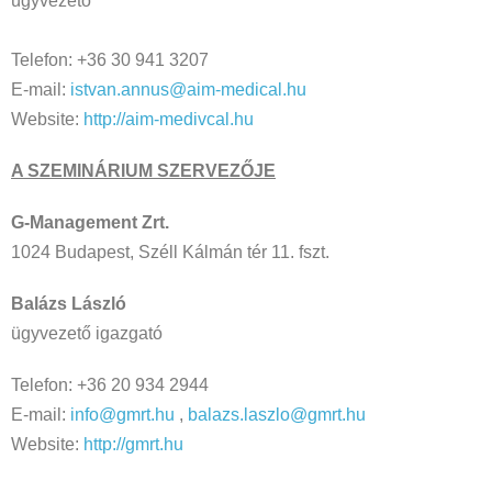
ügyvezető
Telefon: +36 30 941 3207
E-mail:
istvan.annus@aim-medical.hu
Website:
http://aim-medivcal.hu
A SZEMINÁRIUM SZERVEZŐJE
G-Management Zrt.
1024 Budapest, Széll Kálmán tér 11. fszt.
Balázs László
ügyvezető igazgató
Telefon: +36 20 934 2944
E-mail:
info@gmrt.hu
,
balazs.laszlo@gmrt.hu
Website:
http://gmrt.hu