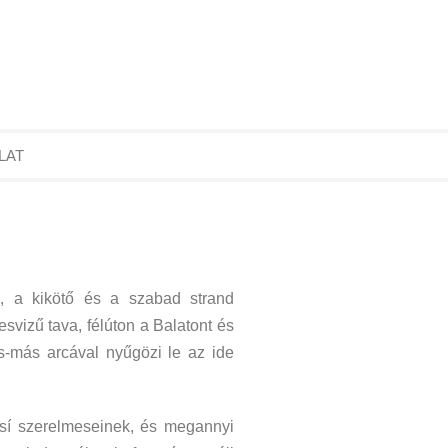
LAT
n, a kikötő és a szabad strand
vizű tava, félúton a Balatont és
s-más arcával nyűgözi le az ide
zisí szerelmeseinek, és megannyi