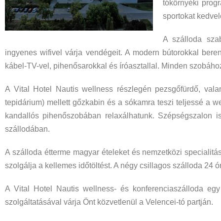
tókörnyéki progr
sportokat kedvelő
A szálloda szab
ingyenes wifivel várja vendégeit. A modern bútorokkal beren
kábel-TV-vel, pihenősarokkal és íróasztallal. Minden szobához
A Vital Hotel Nautis wellness részlegén pezsgőfürdő, vala
tepidárium) mellett gőzkabin és a sókamra teszi teljessé a w
kandallós pihenőszobában relaxálhatunk. Szépségszalon is 
szállodában.
A szálloda étterme magyar ételeket és nemzetközi specialitá
szolgálja a kellemes időtöltést. A négy csillagos szálloda 24 ó
A Vital Hotel Nautis wellness- és konferenciaszálloda egy
szolgáltatásával várja Önt közvetlenül a Velencei-tó partján.