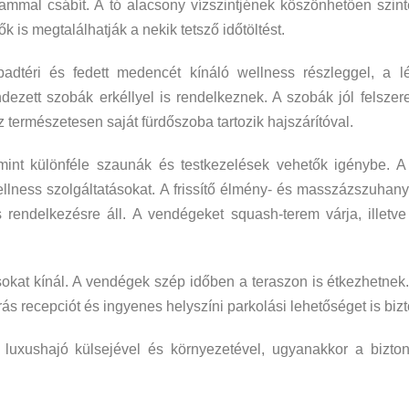
ammal csábít. A tó alacsony vízszintjének köszönhetően szinte
k is megtalálhatják a nekik tetsző időtöltést.
adtéri és fedett medencét kínáló wellness részleggel, a l
dezett szobák erkéllyel is rendelkeznek. A szobák jól felszere
 természetesen saját fürdőszoba tartozik hajszárítóval.
mint különféle szaunák és testkezelések vehetők igénybe. A s
ellness szolgáltatásokat. A frissítő élmény- és masszázszuhan
rendelkezésre áll. A vendégeket squash-terem várja, illetve
sokat kínál. A vendégek szép időben a teraszon is étkezhetnek.
rás recepciót és ingyenes helyszíni parkolási lehetőséget is bizto
 luxushajó külsejével és környezetével, ugyanakkor a bizto