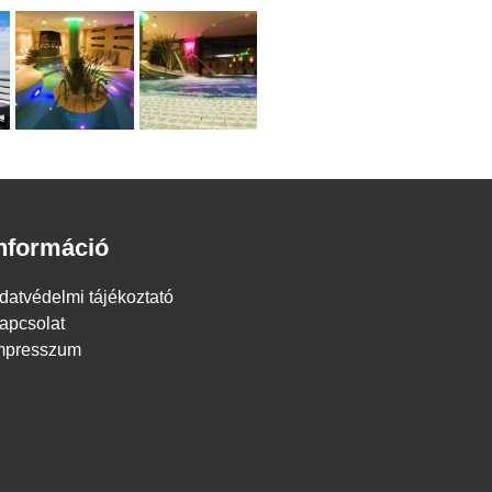
nformáció
datvédelmi tájékoztató
apcsolat
mpresszum