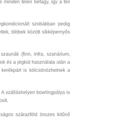
 minden télen befagy, így a téli
égkondicionált szobákban pedig
ltek, többek között síkképernyős
zaunák (finn, infra, szanárium,
yok és a jégkút használata után a
 kerékpárt is kölcsönözhetnek a
 A szálláshelyen bowlingpálya is
sít.
nságos szárazföld összes kitűnő