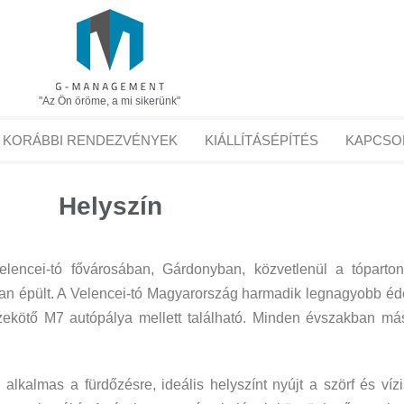
"Az Ön öröme, a mi sikerünk"
KORÁBBI RENDEZVÉNYEK
KIÁLLÍTÁSÉPÍTÉS
KAPCSO
Helyszín
elencei-tó fővárosában, Gárdonyban, közvetlenül a tóparto
 épült. A Velencei-tó Magyarország harmadik legnagyobb édes
ekötő M7 autópálya mellett található. Minden évszakban má
 alkalmas a fürdőzésre, ideális helyszínt nyújt a szörf és ví