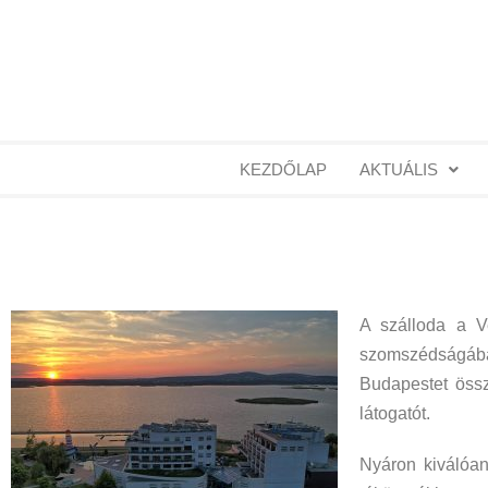
KEZDŐLAP
AKTUÁLIS
A szálloda a V
szomszédságában
Budapestet össz
látogatót.
Nyáron kiválóan