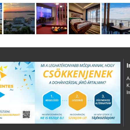
I
A
K
I