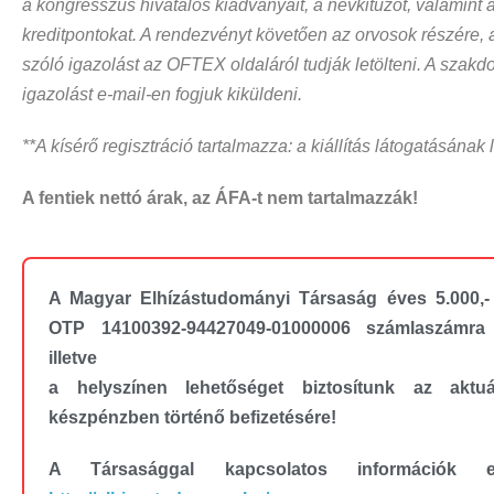
a kongresszus hivatalos kiadványait, a névkitűzőt, valamint 
kreditpontokat. A rendezvényt követően az orvosok részére, 
szóló igazolást az OFTEX oldaláról tudják letölteni. A szak
igazolást e-mail-en fogjuk kiküldeni.
**A kísérő regisztráció tartalmazza: a kiállítás látogatásának
A fentiek nettó árak, az ÁFA-t nem tartalmazzák!
A Magyar Elhízástudományi Társaság éves 5.000,- 
OTP 14100392-94427049-01000006 számlaszámra 
illetve
a helyszínen lehetőséget biztosítunk az aktuál
készpénzben történő befizetésére!
A Társasággal kapcsolatos információk elé