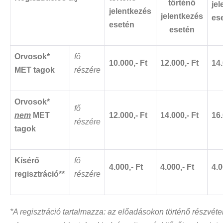
történő
je
jelentkezés
jelentkezés
es
esetén
esetén
Orvosok*
fő
10.000,- Ft
12.000,- Ft
14.
MET tagok
részére
Orvosok*
fő
nem
MET
12.000,- Ft
14.000,- Ft
16.
részére
tagok
Kísérő
fő
4.000,- Ft
4.000,- Ft
4.0
regisztráció**
részére
*A regisztráció tartalmazza: az előadásokon történő részvéte