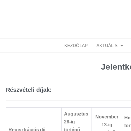
KEZDŐLAP
AKTUÁLIS
Jelentk
Részvételi díjak:
Augusztus
November
He
28-ig
13-ig
tö
Regisztrációs díj
történő