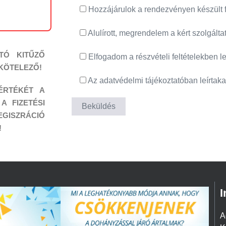
Hozzájárulok a rendezvényen készült 
Alulírott, megrendelem a kért szolgálta
TÓ KITŰZŐ
Elfogadom a részvételi feltételekben le
 KÖTELEZŐ!
Az adatvédelmi tájékoztatóban leírta
ÉRTÉKÉT A
A FIZETÉSI
EGISZRÁCIÓ
!
I
A