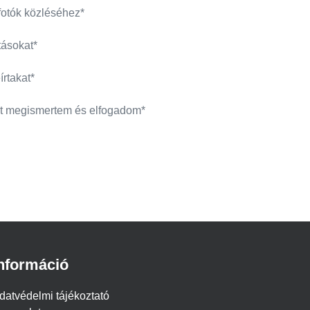
fotók közléséhez*
tásokat*
írtakat*
kat megismertem és elfogadom*
nformáció
datvédelmi tájékoztató