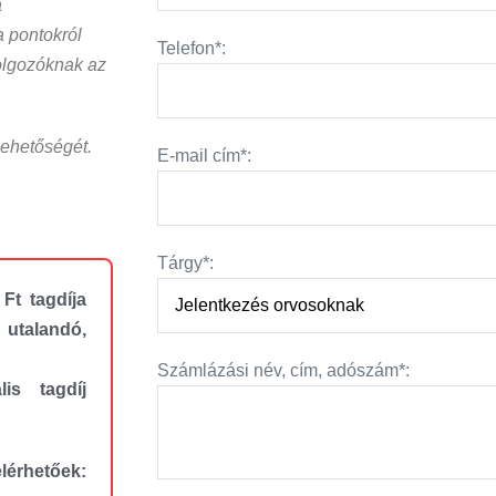
a
a pontokról
Telefon*:
dolgozóknak az
 lehetőségét.
E-mail cím*:
Tárgy*:
Ft tagdíja
utalandó,
Számlázási név, cím, adószám*:
is tagdíj
rhetőek: