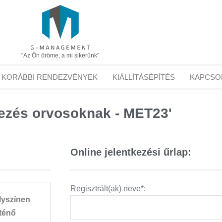
"Az Ön öröme, a mi sikerünk"
KORÁBBI RENDEZVÉNYEK
KIÁLLÍTÁSÉPÍTÉS
KAPCSO
ezés orvosoknak - MET23'
Online jelentkezési űrlap:
Regisztrált(ak) neve*:
lyszínen
rténő