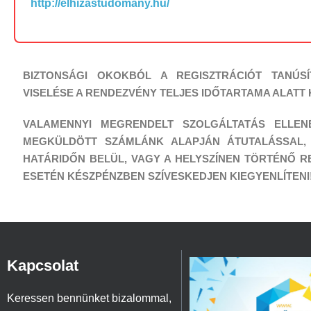
http://elhizastudomany.hu/
BIZTONSÁGI OKOKBÓL A REGISZTRÁCIÓT TANÚSÍ
VISELÉSE A RENDEZVÉNY TELJES IDŐTARTAMA ALATT
VALAMENNYI MEGRENDELT SZOLGÁLTATÁS ELLEN
MEGKÜLDÖTT SZÁMLÁNK ALAPJÁN ÁTUTALÁSSAL, 
HATÁRIDŐN BELÜL, VAGY A HELYSZÍNEN TÖRTÉNŐ R
ESETÉN KÉSZPÉNZBEN SZÍVESKEDJEN KIEGYENLÍTENI
Kapcsolat
Keressen bennünket bizalommal,