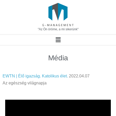
"Az Ön öröme, a mi sikerünk"
Média
EWTN | Élő igazság. Katolikus élet.
2022.04.07
Az egészség világnapja