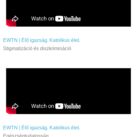
EWTN | Élő igazság. Katolikus élet.
Stigmatizáció és diszkrimináció
EWTN | Élő igazság. Katolikus élet.
Egészségtudatosság