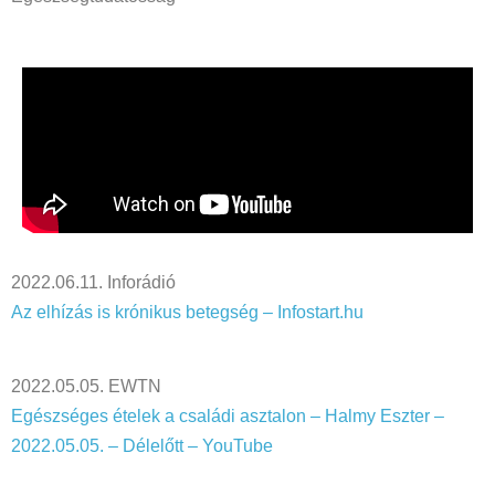
2022.06.11. Inforádió
Az elhízás is krónikus betegség – Infostart.hu
2022.05.05. EWTN
Egészséges ételek a családi asztalon – Halmy Eszter –
2022.05.05. – Délelőtt – YouTube