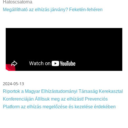
Hatoscsatorna
Megállítható az elhízás járvány? Feketén-fehéren
2024-05-13
Riportok a Magyar Elhízástudományi Társaság Kerekasztal
Konferenciáján Állítsuk meg az elhízást! Prevenciós
Platform az elhízás megelőzése és kezelése érdekében