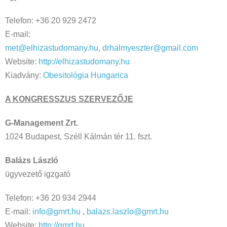
Telefon: +36 20 929 2472
E-mail:
met@elhizastudomany.hu
,
drhalmyeszter@gmail.com
Website:
http://elhizastudomany.hu
Kiadvány:
Obesitológia Hungarica
A KONGRESSZUS SZERVEZŐJE
G-Management Zrt.
1024 Budapest, Széll Kálmán tér 11. fszt.
Balázs László
ügyvezető igzgató
Telefon: +36 20 934 2944
E-mail:
info@gmrt.hu
,
balazs.laszlo@gmrt.hu
Website:
http://gmrt.hu