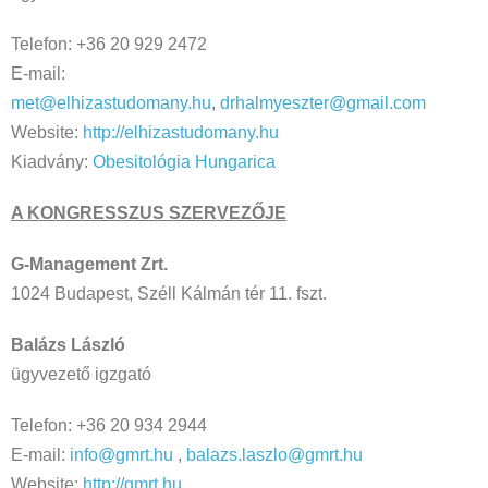
Telefon: +36 20 929 2472
E-mail:
met@elhizastudomany.hu
,
drhalmyeszter@gmail.com
Website:
http://elhizastudomany.hu
Kiadvány:
Obesitológia Hungarica
A KONGRESSZUS SZERVEZŐJE
G-Management Zrt.
1024 Budapest, Széll Kálmán tér 11. fszt.
Balázs László
ügyvezető igzgató
Telefon: +36 20 934 2944
E-mail:
info@gmrt.hu
,
balazs.laszlo@gmrt.hu
Website:
http://gmrt.hu