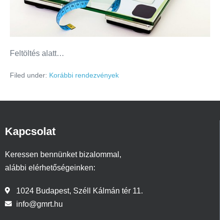
Feltöltés alatt…
Filed under:
Korábbi rendezvények
Kapcsolat
Keressen bennünket bizalommal,
alábbi elérhetőségeinken:
1024 Budapest, Széll Kálmán tér 11.
info@gmrt.hu