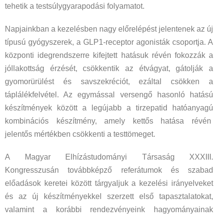
tehetik a testsúlygyarapodási folyamatot.
Napjainkban a kezelésben nagy előrelépést jelentenek az új
típusú gyógyszerek, a GLP1-receptor agonisták csoportja. A
központi idegrendszerre kifejtett hatásuk révén fokozzák a
jóllakottság érzését, csökkentik az étvágyat, gátolják a
gyomorürülést és savszekréciót, ezáltal csökken a
táplálékfelvétel. Az egymással versengő hasonló hatású
készítmények között a legújabb a tirzepatid hatóanyagú
kombinációs készítmény, amely kettős hatása révén
jelentős mértékben csökkenti a testtömeget.
A Magyar Elhízástudományi Társaság XXXIII.
Kongresszusán továbbképző referátumok és szabad
előadások keretei között tárgyaljuk a kezelési irányelveket
és az új készítményekkel szerzett első tapasztalatokat,
valamint a korábbi rendezvényeink hagyományainak