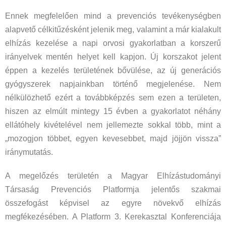
Ennek megfelelően mind a prevenciós tevékenységben
alapvető célkitűzésként jelenik meg, valamint a már kialakult
elhízás kezelése a napi orvosi gyakorlatban a korszerű
irányelvek mentén helyet kell kapjon. Új korszakot jelent
éppen a kezelés területének bővülése, az új generációs
gyógyszerek napjainkban történő megjelenése. Nem
nélkülözhető ezért a továbbképzés sem ezen a területen,
hiszen az elmúlt mintegy 15 évben a gyakorlatot néhány
ellátóhely kivételével nem jellemezte sokkal több, mint a
„mozogjon többet, egyen kevesebbet, majd jöjjön vissza”
iránymutatás.
A megelőzés területén a Magyar Elhízástudományi
Társaság Prevenciós Platformja jelentős szakmai
összefogást képvisel az egyre növekvő elhízás
megfékezésében. A Platform 3. Kerekasztal Konferenciája