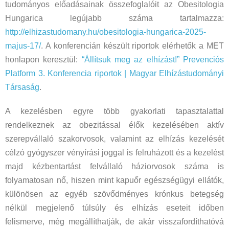
tudományos előadásainak összefoglalóit az Obesitologia
Hungarica legújabb száma tartalmazza:
http://elhizastudomany.hu/obesitologia-hungarica-2025-
majus-17/
. A konferencián készült riportok elérhetők a MET
honlapon keresztül:
“Állítsuk meg az elhízást!” Prevenciós
Platform 3. Konferencia riportok | Magyar Elhízástudományi
Társaság
.
A kezelésben egyre több gyakorlati tapasztalattal
rendelkeznek az obezitással élők kezelésében aktív
szerepvállaló szakorvosok, valamint az elhízás kezelését
célzó gyógyszer vényírási joggal is felruházott és a kezelést
majd kézbentartást felvállaló háziorvosok száma is
folyamatosan nő, hiszen mint kapuőr egészségügyi ellátók,
különösen az egyéb szövődményes krónkus betegség
nélkül megjelenő túlsúly és elhízás eseteit időben
felismerve, még megállíthatják, de akár visszafordíthatóvá