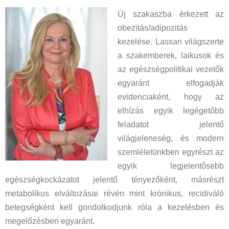
Új szakaszba érkezett az
obezitás/adipozitás
kezelése. Lassan világszerte
a szakemberek, laikusok és
az egészségpolitikai vezetők
egyaránt elfogadják
evidenciaként, hogy az
elhízás egyik legégetőbb
feladatot jelentő
világjeleneség, és modern
szemléletünkben egyrészt az
egyik legjelentősebb
egészségkockázatot jelentő tényezőként, másrészt
metabolikus elváltozásai révén mint krónikus, recidiváló
betegségként kell gondolkodjunk róla a kezelésben és
megelőzésben egyaránt.